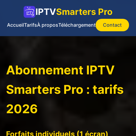
IPTV
Smarters Pro
Accueil
Tarifs
À propos
Téléchargement
Contact
Abonnement IPTV
Smarters Pro : tarifs
2026
Forfaits individuels (1 écran)