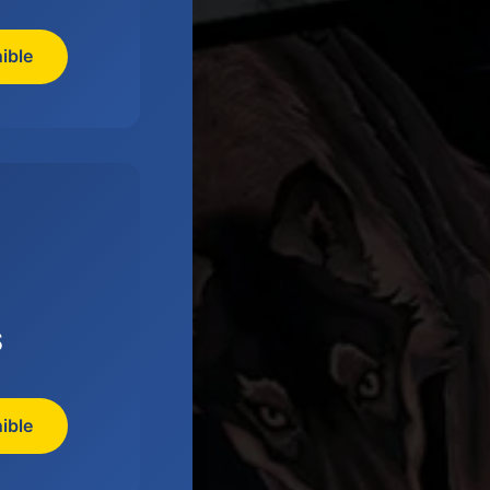
ible
S
ible