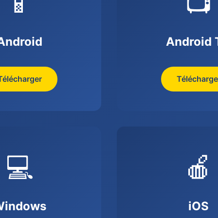
📱
📺
Android
Android
Télécharger
Télécharge
💻
🍎
Windows
iOS