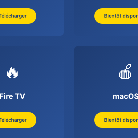
Télécharger
Bientôt dispon
🔥
🍎
Fire TV
macO
Télécharger
Bientôt dispon